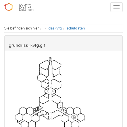
KvFG
Dußlingen
Home
Sie befinden sich hier
daskvfg
schuldaten
grundriss_kvfg.gif