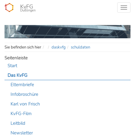
KvFG
Dußlingen
Home
Sie befinden sich hier
daskvfg
schuldaten
Seitenleiste
Start
Das KvFG
Elternbriefe
Infobroschüre
Karl von Frisch
KvFG-Film
Leitbild
Newsletter