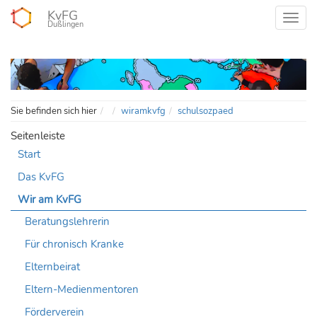
KvFG
Dußlingen
Home
Sie befinden sich hier
wiramkvfg
schulsozpaed
Seitenleiste
Start
Das KvFG
Wir am KvFG
Beratungslehrerin
Für chronisch Kranke
Elternbeirat
Eltern-Medienmentoren
Förderverein