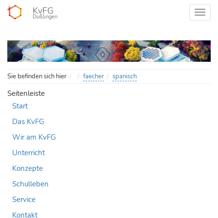
KvFG
Dußlingen
Home
Sie befinden sich hier
faecher
spanisch
Seitenleiste
Start
Das KvFG
Wir am KvFG
Unterricht
Konzepte
Schulleben
Service
Kontakt