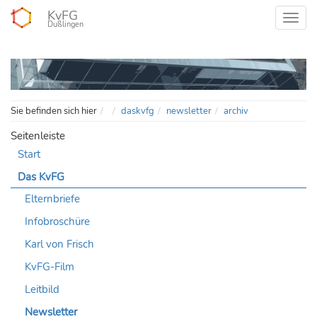
KvFG
Dußlingen
Home
Sie befinden sich hier
daskvfg
newsletter
archiv
Seitenleiste
Start
Das KvFG
Elternbriefe
Infobroschüre
Karl von Frisch
KvFG-Film
Leitbild
Newsletter