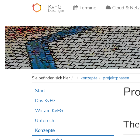
KvFG
Termine
Cloud & Netz
Dußlingen
Home
Sie befinden sich hier
konzepte
projektphasen
Pro
Start
Das KvFG
Wir am KvFG
Unterricht
The
Konzepte