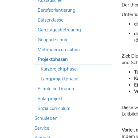
Austausche
Der them
Berufsorientierung
Unterric
Bläserklasse
d
Ganztagesbetreuung
d
Geoparkschule
(
Methodencurriculum
Ziel:
Die
Projektphasen
und Sch
Kurzprojektphase
T
Ko
Langprojektphase
E
Schule im Grünen
V
Solarprojekt
Diese w
Sozialcurriculum
Leitbil
Schulleben
Service
Vorteil
Indem w
Kontakt