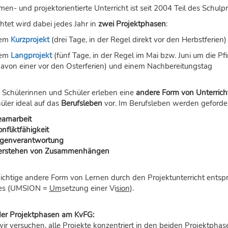
en- und projektorientierte Unterricht ist seit 2004 Teil des Schulp
htet wird dabei jedes Jahr in
zwei Projektphasen
:
em
Kurzprojekt
(drei Tage, in der Regel direkt vor den Herbstferien
em
Langprojekt
(fünf Tage, in der Regel im Mai bzw. Juni um die P
davon einer vor den Osterferien) und einem Nachbereitungstag
 Schülerinnen und Schüler erleben eine
andere Form von Unterrich
üler ideal auf das
Berufsleben
vor. Im Berufsleben werden geforder
eamarbeit
nfliktfähigkeit
igenverantwortung
erstehen von Zusammenhängen
ichtige andere Form von Lernen durch den Projektunterricht entsp
des (UMSION =
Um
setzung einer Vi
sion
).
 der Projektphasen am KvFG:
ir versuchen, alle Projekte konzentriert in den beiden Projektph