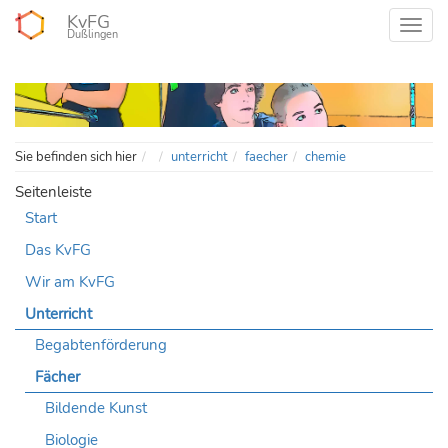
KvFG
Dußlingen
Home
Sie befinden sich hier
unterricht
faecher
chemie
Seitenleiste
Start
Das KvFG
Wir am KvFG
Unterricht
Begabtenförderung
Fächer
Bildende Kunst
Biologie