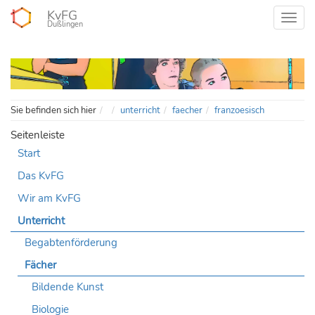
KvFG
Dußlingen
Home
Sie befinden sich hier
unterricht
faecher
franzoesisch
Seitenleiste
Start
Das KvFG
Wir am KvFG
Unterricht
Begabtenförderung
Fächer
Bildende Kunst
Biologie