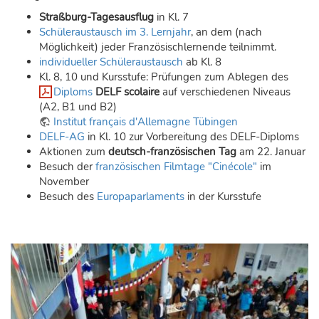
Straßburg-Tagesausflug
in Kl. 7
Schüleraustausch im 3. Lernjahr
, an dem (nach
Möglichkeit) jeder Französischlernende teilnimmt.
individueller Schüleraustausch
ab Kl. 8
Kl. 8, 10 und Kursstufe: Prüfungen zum Ablegen des
Diploms
DELF scolaire
auf verschiedenen Niveaus
(A2, B1 und B2)
Institut français d'Allemagne Tübingen
DELF-AG
in Kl. 10 zur Vorbereitung des DELF-Diploms
Aktionen zum
deutsch-französischen Tag
am 22. Januar
Besuch der
französischen Filmtage "Cinécole"
im
November
Besuch des
Europaparlaments
in der Kursstufe