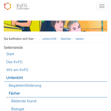
KvFG
Dußlingen
Home
Sie befinden sich hier
unterricht
faecher
latein
Seitenleiste
Start
Das KvFG
Wir am KvFG
Unterricht
Begabtenförderung
Fächer
Bildende Kunst
Biologie