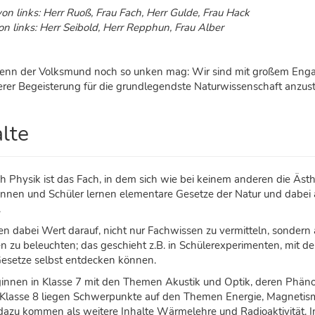
von links: Herr Ruoß, Frau Fach, Herr Gulde, Frau Hack
on links: Herr Seibold, Herr Repphun, Frau Alber
nn der Volksmund noch so unken mag: Wir sind mit großem Engag
erer Begeisterung für die grundlegendste Naturwissenschaft anzus
alte
h Physik ist das Fach, in dem sich wie bei keinem anderen die Ästh
innen und Schüler lernen elementare Gesetze der Natur und dabei 
.
en dabei Wert darauf, nicht nur Fachwissen zu vermitteln, sonder
n zu beleuchten; das geschieht z.B. in Schülerexperimenten, mit 
Gesetze selbst entdecken können.
innen in Klasse 7 mit den Themen Akustik und Optik, deren Phäno
n Klasse 8 liegen Schwerpunkte auf den Themen Energie, Magnetismus
 dazu kommen als weitere Inhalte Wärmelehre und Radioaktivität. I