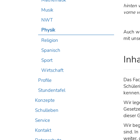
hinten 
Musik
vorne v
NWT
Physik
Auch we
mit uns
Religion
Spanisch
Inh
Sport
Wirtschaft
Das Fac
Profile
Schüler
Stundentafel
kennen
Konzepte
Wir leg
Gesetze
Schulleben
dieser 
Service
Wir beg
Kontakt
sind. I
weiter,