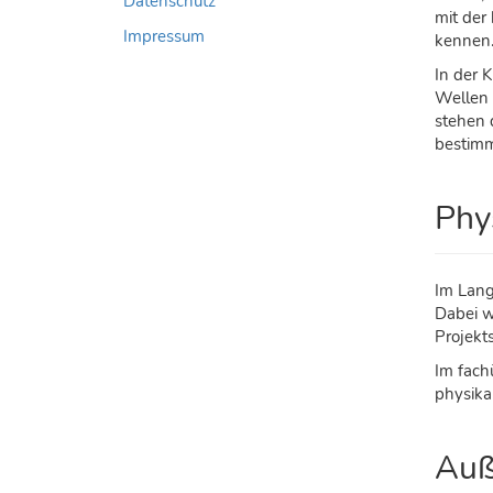
Datenschutz
mit der
Impressum
kennen
In der 
Wellen 
stehen 
bestimm
Phy
Im Lang
Dabei w
Projekt
Im fach
physika
Auß