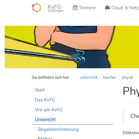
KvFG
Termine
Cloud & Netz
Dußlingen
Home
Sie befinden sich hier
unterricht
faecher
physik
Phy
Start
Das KvFG
Wir am KvFG
Che
Unterricht
Begabtenförderung
(Volksmu